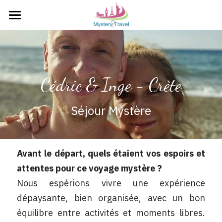
Voyages de Noces Mystères
Voyages Mystères en couple
Cédric & Inge - Crète
Voyages Mystères en Solo
Voyages Mystères en famille ou entre amis
Séjour Mystère
Aventure en groupe en Corée du Sud
Avant le départ, quels étaient vos espoirs et 
attentes pour ce voyage mystère ? 
Nous espérions vivre une expérience 
dépaysante, bien organisée, avec un bon 
équilibre entre activités et moments libres. 