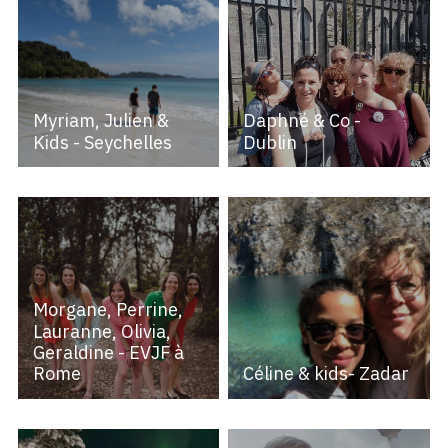
Myriam, Julien &
Daphné & Co -
Kids - Seychelles
Dublin
Morgane, Perrine,
Lauranne, Olivia,
Geraldine - EVJF à
Rome
Céline & kids- Zadar