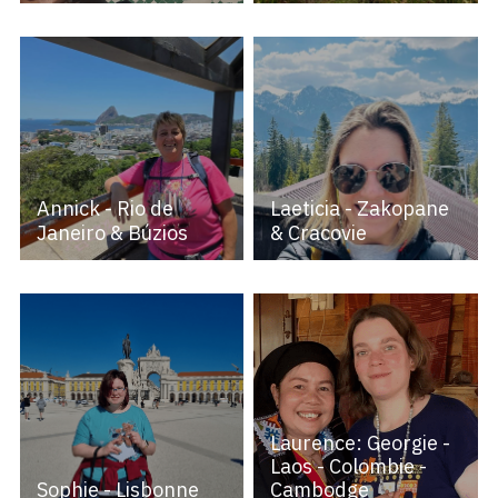
Annick - Rio de
Laeticia - Zakopane
Janeiro & Búzios
& Cracovie
Laurence: Georgie -
Laos - Colombie -
Sophie - Lisbonne
Cambodge