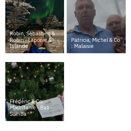
Robin, Sébastien &
Robin - Laponie &
Patricia, Michel & Co
Islande
: Malaisie
Frédéric & Co:
Mauritanie - Bali -
Sumba