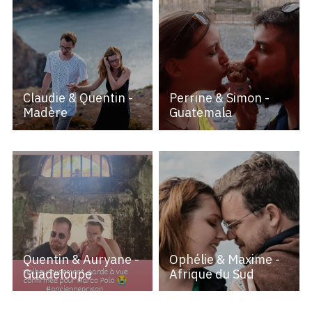
Claudie & Quentin -
Perrine & Simon -
Madère
Guatemala
Quentin & Auryane -
Ophélie & Maxime -
Guadeloupe
Afrique du Sud