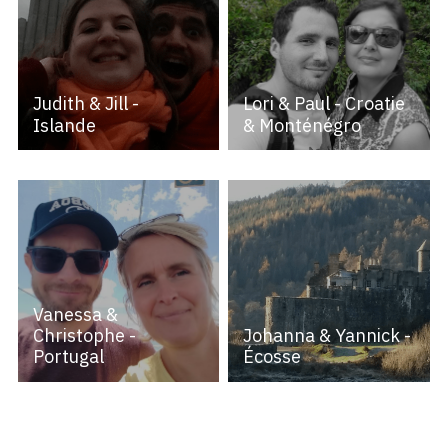
Judith & Jill -
Lori & Paul - Croatie
Islande
& Monténégro
Vanessa &
Christophe -
Johanna & Yannick -
Portugal
Écosse