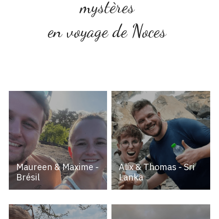
mystères 
en voyage de Noces 
Maureen & Maxime -
Alix & Thomas - Sri
Brésil
Lanka