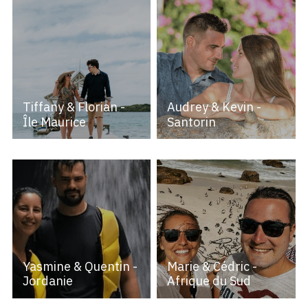
Tiffany & Florian -
Audrey & Kevin -
Île Maurice
Santorin
Yasmine & Quentin -
Marie & Cédric -
Jordanie
Afrique du Sud