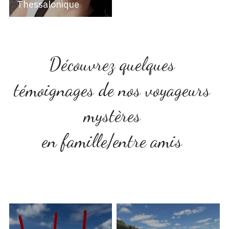
Thessalonique
Découvrez quelques 
témoignages de nos voyageurs 
mystères 
en famille/entre amis 